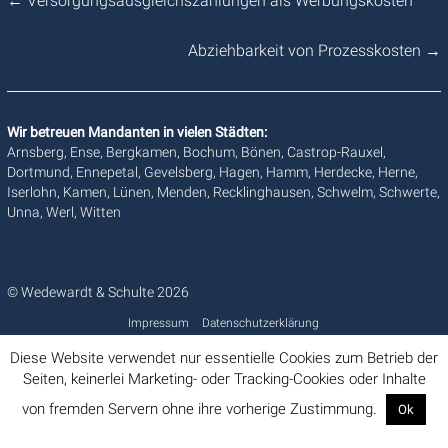
←
Versorgungsausgleichszahlungen als Werbungskosten
Abziehbarkeit von Prozesskosten
→
Wir betreuen Mandanten in vielen Städten:
Arnsberg, Ense, Bergkamen, Bochum, Bönen, Castrop-Rauxel,
Dortmund, Ennepetal, Gevelsberg, Hagen, Hamm, Herdecke, Herne,
Iserlohn, Kamen, Lünen, Menden, Recklinghausen, Schwelm, Schwerte,
Unna, Werl, Witten
© Wedewardt & Schulte 2026
Impressum
Datenschutzerklärung
Diese Website verwendet nur essentielle Cookies zum Betrieb der
Seiten, keinerlei Marketing- oder Tracking-Cookies oder Inhalte
von fremden Servern ohne ihre vorherige Zustimmung.
Ok
Info