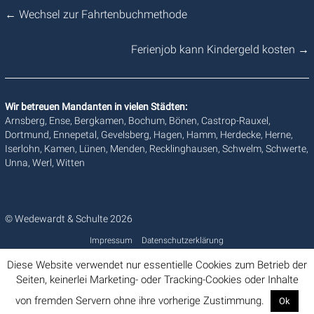
←
Wechsel zur Fahrtenbuchmethode
Ferienjob kann Kindergeld kosten
→
Wir betreuen Mandanten in vielen Städten:
Arnsberg, Ense, Bergkamen, Bochum, Bönen, Castrop-Rauxel,
Dortmund, Ennepetal, Gevelsberg, Hagen, Hamm, Herdecke, Herne,
Iserlohn, Kamen, Lünen, Menden, Recklinghausen, Schwelm, Schwerte,
Unna, Werl, Witten
© Wedewardt & Schulte 2026
Impressum
Datenschutzerklärung
Diese Website verwendet nur essentielle Cookies zum Betrieb der
Seiten, keinerlei Marketing- oder Tracking-Cookies oder Inhalte
von fremden Servern ohne ihre vorherige Zustimmung.
Ok