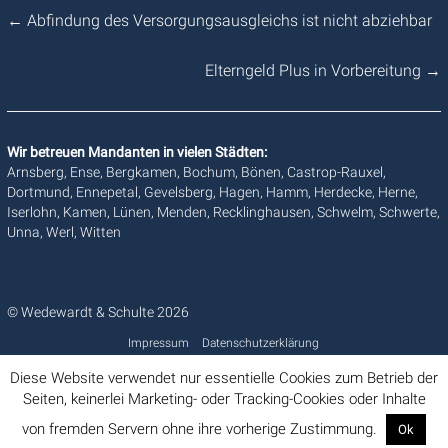
←
Abfindung des Versorgungsausgleichs ist nicht abziehbar
Elterngeld Plus in Vorbereitung
→
Wir betreuen Mandanten in vielen Städten:
Arnsberg, Ense, Bergkamen, Bochum, Bönen, Castrop-Rauxel,
Dortmund, Ennepetal, Gevelsberg, Hagen, Hamm, Herdecke, Herne,
Iserlohn, Kamen, Lünen, Menden, Recklinghausen, Schwelm, Schwerte,
Unna, Werl, Witten
© Wedewardt & Schulte 2026
Impressum
Datenschutzerklärung
Diese Website verwendet nur essentielle Cookies zum Betrieb der
Seiten, keinerlei Marketing- oder Tracking-Cookies oder Inhalte
von fremden Servern ohne ihre vorherige Zustimmung.
Ok