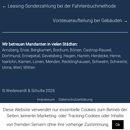
←
Leasing-Sonderzahlung bei der Fahrtenbuchmethode
Vorsteueraufteilung bei Gebäuden
→
Wir betreuen Mandanten in vielen Städten:
Arnsberg, Ense, Bergkamen, Bochum, Bönen, Castrop-Rauxel,
Dortmund, Ennepetal, Gevelsberg, Hagen, Hamm, Herdecke, Herne,
Iserlohn, Kamen, Lünen, Menden, Recklinghausen, Schwelm, Schwerte,
Unna, Werl, Witten
© Wedewardt & Schulte 2026
Impressum
Datenschutzerklärung
Diese Website verwendet nur essentielle Cookies zum Betrieb der
Seiten, keinerlei Marketing- oder Tracking-Cookies oder Inhalte
von fremden Servern ohne ihre vorherige Zustimmung.
Ok