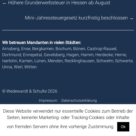
←
Höhere Grunderwerbsteuer in Hessen ab August
Mini-Jahressteuergesetz kurzfristig beschlossen
→
Wir betreuen Mandanten in vielen Städten:
Arnsberg, Ense, Bergkamen, Bochum, Bönen, Castrop-Rauxel,
Dortmund, Ennepetal, Gevelsberg, Hagen, Hamm, Herdecke, Herne,
Iserlohn, Kamen, Lünen, Menden, Recklinghausen, Schwelm, Schwerte,
Unna, Werl, Witten
© Wedewardt & Schulte 2026
Impressum
Datenschutzerklärung
Diese Website verwendet nur essentielle Cookies zum Betrieb der
Seiten, keinerlei Marketing- oder Tracking-Cookies oder Inhalte
von fremden Servern ohne ihre vorherige Zustimmung.
Ok
Info