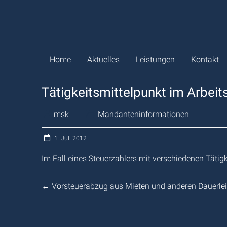
Zum
Inhalt
springen
Home
Aktuelles
Leistungen
Kontakt
Tätigkeitsmittelpunkt im Arbei
msk
Mandanteninformationen
1. Juli 2012
Im Fall eines Steuerzahlers mit verschiedenen Täti
←
Vorsteuerabzug aus Mieten und anderen Dauerle