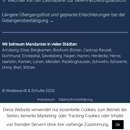
←
Wechsel von der Liebhaberei zur Gewinnerzielungsabsicht
Längere Übergangsfrist und geplante Erleichterungen bei der
Gelangensbestätigung
→
Wir betreuen Mandanten in vielen Städten:
Arnsberg, Ense, Bergkamen, Bochum, Bönen, Castrop-Rauxel,
Dortmund, Ennepetal, Gevelsberg, Hagen, Hamm, Herdecke, Herne,
Iserlohn, Kamen, Lünen, Menden, Recklinghausen, Schwelm, Schwerte,
Unna, Werl, Witten
© Wedewardt & Schulte 2026
Impressum
Datenschutzerklärung
Diese Website verwendet nur essentielle Cookies zum Betrieb der
Seiten, keinerlei Marketing- oder Tracking-Cookies oder Inhalte
von fremden Servern ohne ihre vorherige Zustimmung.
Ok