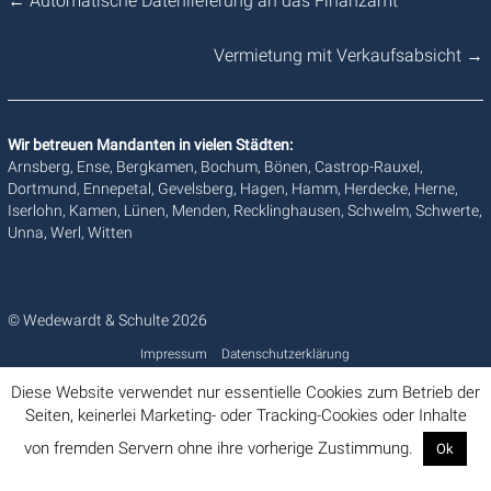
←
Automatische Datenlieferung an das Finanzamt
Vermietung mit Verkaufsabsicht
→
Wir betreuen Mandanten in vielen Städten:
Arnsberg, Ense, Bergkamen, Bochum, Bönen, Castrop-Rauxel,
Dortmund, Ennepetal, Gevelsberg, Hagen, Hamm, Herdecke, Herne,
Iserlohn, Kamen, Lünen, Menden, Recklinghausen, Schwelm, Schwerte,
Unna, Werl, Witten
© Wedewardt & Schulte 2026
Impressum
Datenschutzerklärung
Diese Website verwendet nur essentielle Cookies zum Betrieb der
Seiten, keinerlei Marketing- oder Tracking-Cookies oder Inhalte
von fremden Servern ohne ihre vorherige Zustimmung.
Ok
Info