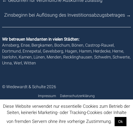
←
Gebühren für verbindliche Auskünfte zulässig
Zinsbeginn bei Auflösung des Investitionsabzugsbetrages
→
Wir betreuen Mandanten in vielen Städten:
Arnsberg, Ense, Bergkamen, Bochum, Bönen, Castrop-Rauxel,
Dortmund, Ennepetal, Gevelsberg, Hagen, Hamm, Herdecke, Herne,
Iserlohn, Kamen, Lünen, Menden, Recklinghausen, Schwelm, Schwerte,
Unna, Werl, Witten
© Wedewardt & Schulte 2026
Impressum
Datenschutzerklärung
Diese Website verwendet nur essentielle Cookies zum Betrieb der
Seiten, keinerlei Marketing- oder Tracking-Cookies oder Inhalte
von fremden Servern ohne ihre vorherige Zustimmung.
Ok
Info