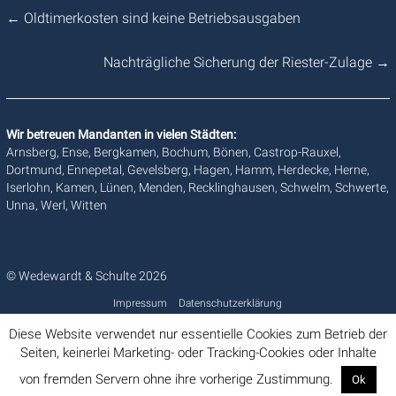
←
Oldtimerkosten sind keine Betriebsausgaben
Nachträgliche Sicherung der Riester-Zulage
→
Wir betreuen Mandanten in vielen Städten:
Arnsberg, Ense, Bergkamen, Bochum, Bönen, Castrop-Rauxel,
Dortmund, Ennepetal, Gevelsberg, Hagen, Hamm, Herdecke, Herne,
Iserlohn, Kamen, Lünen, Menden, Recklinghausen, Schwelm, Schwerte,
Unna, Werl, Witten
© Wedewardt & Schulte 2026
Impressum
Datenschutzerklärung
Diese Website verwendet nur essentielle Cookies zum Betrieb der
Seiten, keinerlei Marketing- oder Tracking-Cookies oder Inhalte
von fremden Servern ohne ihre vorherige Zustimmung.
Ok