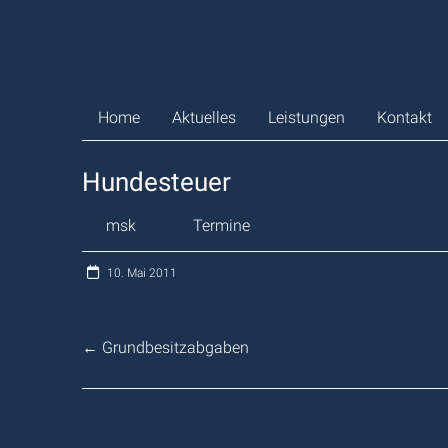
Zum
Inhalt
springen
Home
Aktuelles
Leistungen
Kontakt
Hundesteuer
msk
Termine
10. Mai 2011
←
Grundbesitzabgaben