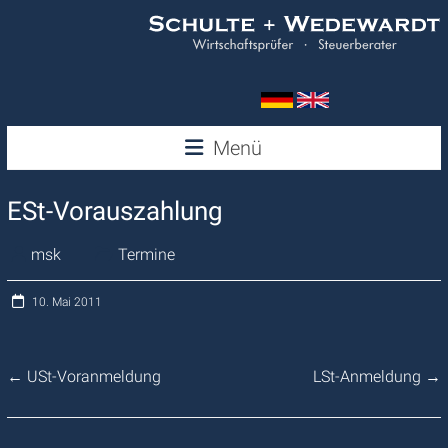
Zum
Inhalt
springen
Wedewardt
Menü
&
ESt-Vorauszahlung
Schulte
msk
Termine
10. Mai 2011
←
USt-Voranmeldung
LSt-Anmeldung
→