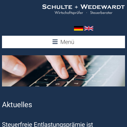
Zum
Inhalt
springen
Wedewardt
Menü
&
Schulte
Aktuelles
Steuerfreie Entlastungsprämie ist