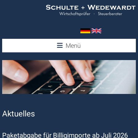
Zum
Inhalt
springen
Wedewardt
Menü
&
Schulte
Aktuelles
Paketabgabe für Billigimporte ab Juli 2026